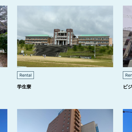
Rental
Ren
学生寮
ビ